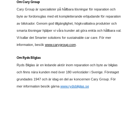
Om Cary Group
Cary Group är specialister på hållbara lösningar för reparation och
byte av fordonsglas med ett kompletterande erbjudande för reparation
av bilskador. Genom god tillgänglighet, högkvalitativa produkter och
smarta lösningar hjälper vi våra kunder att göra enkla och hållbara val.
Vi kallar det Smarter solutions for sustainable car care. För mer
information, besök
www.carygroup.com
.
Om Ryds Bilglas
Ryds Bilglas är en ledande aktör inom reparation och byte av bilglas
och finns nära kunden med över 180 verkstäder i Sverige. Företaget
grundades 1947 och är idag en del av koncernen Cary Group. För
mer information besök gärna
www.rydsbilglas.se