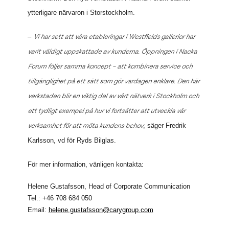
ytterligare närvaron i Storstockholm.
Vi har sett att våra etableringar i Westfields gallerior har
–
varit väldigt uppskattade av kunderna. Öppningen i Nacka
Forum följer samma koncept – att kombinera service och
tillgänglighet på ett sätt som gör vardagen enklare. Den här
verkstaden blir en viktig del av vårt nätverk i Stockholm och
ett tydligt exempel på hur vi fortsätter att utveckla vår
verksamhet för att möta kundens behov
, säger Fredrik
Karlsson, vd för Ryds Bilglas.
För mer information, vänligen kontakta:
Helene Gustafsson, Head of Corporate Communication
Tel.: +46 708 684
050
Email:
helene.gustafsson@carygroup.com