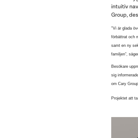
intuitiv n
Group, des
"Vi är glada ö
förbättrat och 
samt en ny sek
familjen”, säg
Besökare uppma
sig informerad
om Cary Group
Projektet att 