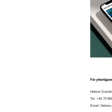
För ytterligar
Helene Gustaf
Tel: +46 70
86
Email: Helene