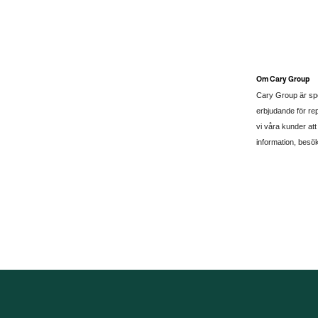
Om Cary Group
Cary Group är spe
erbjudande för rep
vi våra kunder att
information, besö