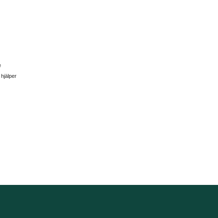
e
 hjälper