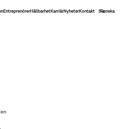
en
Entreprenörer
Hållbarhet
Karriär
Nyheter
Kontakt
Svenska
den
,