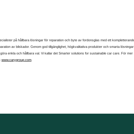
cialister på hållbara lösningar för reparation och byte av fordonsglas med ett kompletterand
aration av bilskador. Genom god tillgänglighet, högkvalitativa produkter och smarta lösningar
 göra enkla och hållbara val. Vi kallar det Smarter solutions for sustainable car care. För mer
k
www.carygroup.com
.