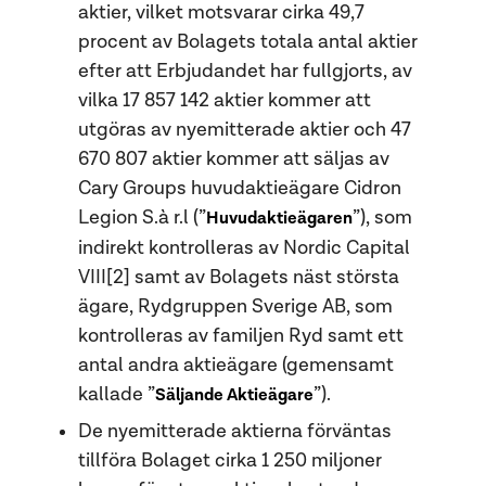
aktier, vilket motsvarar cirka 49,7
procent av Bolagets totala antal aktier
efter att Erbjudandet har fullgjorts, av
vilka 17 857 142 aktier kommer att
utgöras av nyemitterade aktier och 47
670 807 aktier kommer att säljas av
Cary Groups huvudaktieägare Cidron
Legion S.à r.l (”
”), som
Huvudaktieägaren
indirekt kontrolleras av Nordic Capital
VIII[2] samt av Bolagets näst största
ägare, Rydgruppen Sverige AB, som
kontrolleras av familjen Ryd samt ett
antal andra aktieägare (gemensamt
kallade ”
”).
Säljande Aktieägare
De nyemitterade aktierna förväntas
tillföra Bolaget cirka 1 250 miljoner